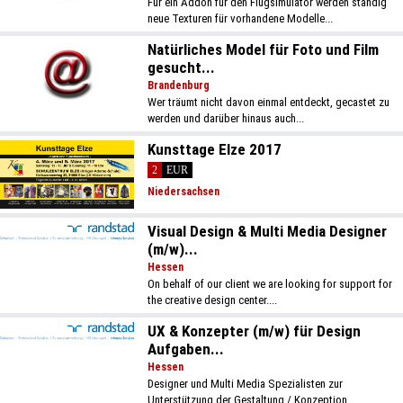
Für ein Addon für den Flugsimulator werden ständig
neue Texturen für vorhandene Modelle...
Natürliches Model für Foto und Film
gesucht...
Brandenburg
Wer träumt nicht davon einmal entdeckt, gecastet zu
werden und darüber hinaus auch...
Kunsttage Elze 2017
2
EUR
Niedersachsen
Visual Design & Multi Media Designer
(m/w)...
Hessen
On behalf of our client we are looking for support for
the creative design center....
UX & Konzepter (m/w) für Design
Aufgaben...
Hessen
Designer und Multi Media Spezialisten zur
Unterstützung der Gestaltung / Konzeption...