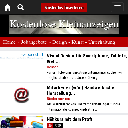
Toggle
Kostenlos Inserieren
Togg
navig
navigation
Kostenlose Kleinanzeigen
Home
»
Jobangebote
»
Design - Kunst - Unterhaltung
Visual Design für Smartphone, Tablets,
Web...
Hessen
Für ein Telekommunikationsunternehmen suchen wir
möglichst ab sofort Unterstützung...
Mitarbeiter (w/m) Handwerkliche
Herstellung...
Niedersachsen
Als Marktführer von Haarfarbdarstellungen für die
internationale Kosmetikindustrie...
Nähkurs mit dem Profi
50
EUR