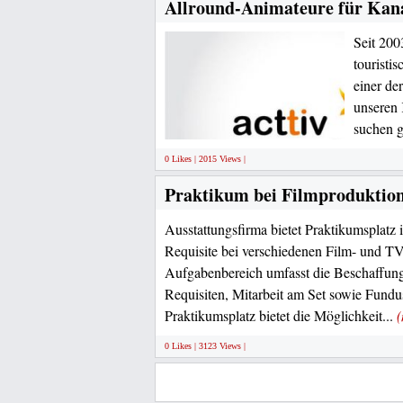
Allround-Animateure für Kanar
Seit 20
touristi
einer de
unseren 
suchen g
0 Likes | 2015 Views |
Praktikum bei Filmproduktio
Ausstattungsfirma bietet Praktikumsplatz 
Requisite bei verschiedenen Film- und T
Aufgabenbereich umfasst die Beschaffung
Requisiten, Mitarbeit am Set sowie Fund
Praktikumsplatz bietet die Möglichkeit...
0 Likes | 3123 Views |