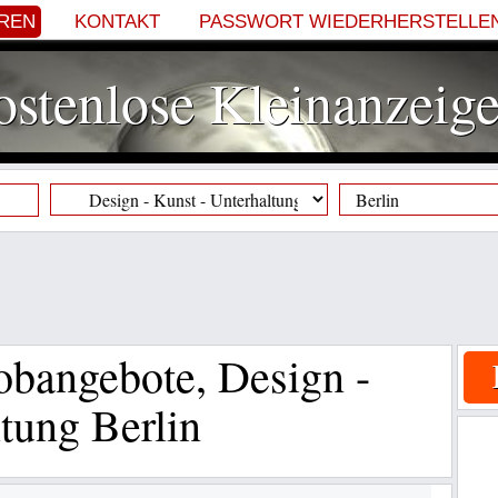
EREN
KONTAKT
PASSWORT WIEDERHERSTELLE
stenlose Kleinanzeig
obangebote, Design -
tung Berlin