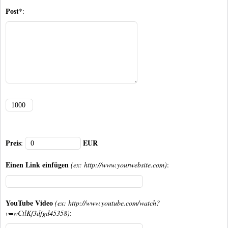
Post
*:
Preis
EUR
:
Einen Link einfügen
(ex: http://www.yourwebsite.com)
:
YouTube Video
(ex: http://www.youtube.com/watch?
v=wCtlKf3dfgd45358)
: