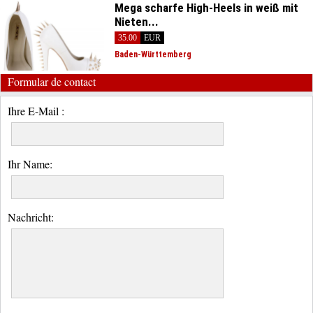
Mega scharfe High-Heels in weiß mit
Nieten...
35.00
EUR
Baden-Württemberg
Formular de contact
Ihre E-Mail :
Ihr Name:
Nachricht: