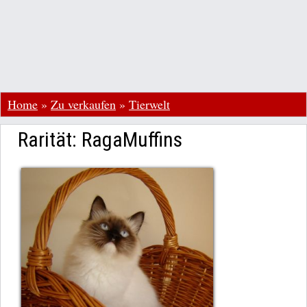
Home
»
Zu verkaufen
»
Tierwelt
Rarität: RagaMuffins