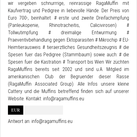
wir vergeben schnurrrige, reinrassige RagaMuffin mit
Kaufvertrag und Pedigree in liebevolle Hände. Der Preis von
Euro 700-, beinhaltet: # erste und zweite Dreifachimpfung
(Panleukopenie, Rhinotracheitis, Calicivirosen) #
Tollwutimpfung # dreimalige Entwurmung #
Praeventivbehandlung gegen Ektoparasiten # Mikrochip # EU-
Heimtierausweis # tieraerztliches Gesundheitszeugnis # die
Spesen fuer das Pedigree (Stammbaum) sowie auch: # die
Spesen fuer die Kastration # Transport bis Wien Wir züchten
RagaMuffins bereits seit 2002 und sind u.A. Mitglied im
amerikanischen Club der Begruender dieser Rasse
(RagaMuffin Associated Group). Alle Infos unsere kleine
Cattery und die Muffins betreffend finden sich auf unserer
Website. Kontakt: info@ragamuffins.eu
EUR
Antwort an:
info@ragamuffins.eu