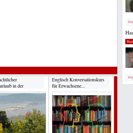
0 L
Hau
Bay
0 L
chtlicher
Englisch Konversationskurs
urlaub in der
für Erwachsene...
a...