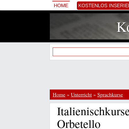
HOME
KOSTENLOS INSERI
Ko
Home
»
Unterricht
»
Sprachkurse
Italienischkurs
Orbetello