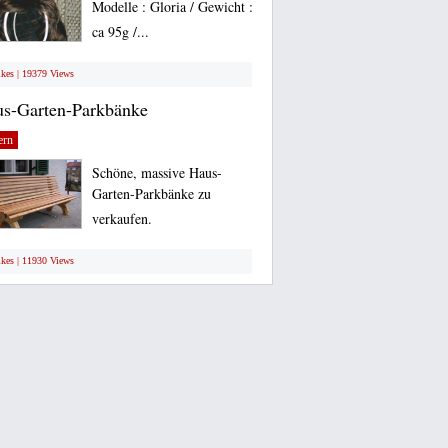
Modelle : Gloria / Gewicht :
ca 95g /...
ikes | 19379 Views
s-Garten-Parkbänke
ern
Schöne, massive Haus-
Garten-Parkbänke zu
verkaufen.
ikes | 11930 Views