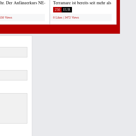
hr. Der Anfängerkurs NE-
Terramare ist bereits seit mehr als
et ab diesem...
20 Jahren auf...
250
EUR
3550 Views
0 Likes | 3472 Views