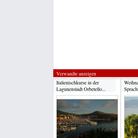
Verwandte anzeigen
Italienischkurse in der
Weihna
Lagunenstadt Orbetello...
Sprach
Toskan