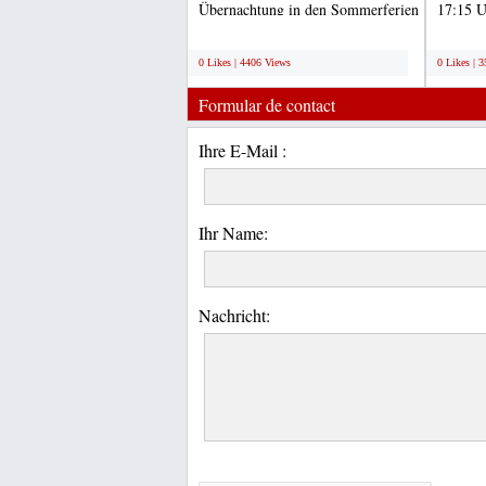
Übernachtung in den Sommerferien
17:15 U
in Berlin und Umgebung....
233 find
;
;
0 Likes | 4406 Views
0 Likes | 
Formular de contact
Ihre E-Mail :
Ihr Name:
Nachricht: