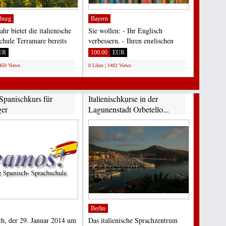
burg
Bayern
ahr bietet die italienische
Sie wollen: - Ihr Englisch
chule Terramare bereits
verbessern, - Ihren englischen
derholten...
Wortschatz erweitern, -...
UR
100.00
EUR
2450 Views
0 Likes | 1402 Views
Spanischkurs für
Italienischkurse in der
er
Lagunenstadt Orbetello...
Berlin
h, der 29. Januar 2014 um
Das italienische Sprachzentrum