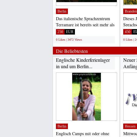
Berlin
Branden
Das italienische Sprachzentrum
Dieses J
Terramare ist bereits seit mehr als
Sprachs
20 Jahren auf...
zum wie
250
EUR
450
E
0 Likes | 3472 Views
0 Likes | 
Die Beliebtesten
Englische Kinderferienlager
Neuer 
in und um Berlin...
Anfäng
Berlin
Hessen
Englisch Camps mit oder ohne
Mittwoc