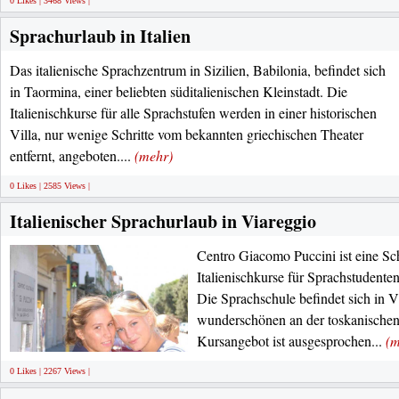
0 Likes | 3468 Views |
Sprachurlaub in Italien
Das italienische Sprachzentrum in Sizilien, Babilonia, befindet sich
in Taormina, einer beliebten süditalienischen Kleinstadt. Die
Italienischkurse für alle Sprachstufen werden in einer historischen
Villa, nur wenige Schritte vom bekannten griechischen Theater
entfernt, angeboten....
(mehr)
0 Likes | 2585 Views |
Italienischer Sprachurlaub in Viareggio
Centro Giacomo Puccini ist eine Schu
Italienischkurse für Sprachstudenten
Die Sprachschule befindet sich in Vi
wunderschönen an der toskanischen
Kursangebot ist ausgesprochen...
(m
0 Likes | 2267 Views |