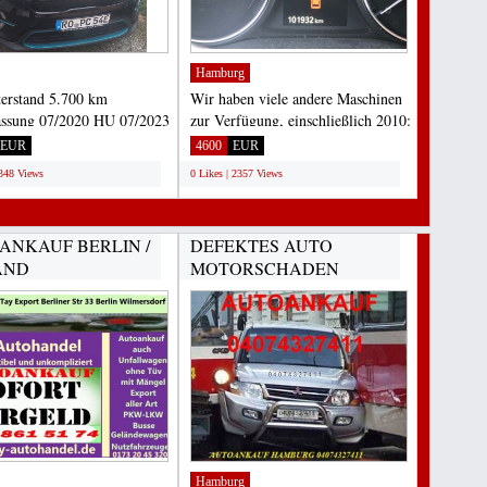
Hamburg
erstand 5.700 km
Wir haben viele andere Maschinen
assung 07/2020 HU 07/2023
zur Verfügung, einschließlich 2010:
Inspektion 07/2022...
101.932 km Energie...
EUR
4600
EUR
2348 Views
0 Likes | 2357 Views
ANKAUF BERLIN /
DEFEKTES AUTO
AND
MOTORSCHADEN
HANDEL TAY...
GETRIEBESCHADEN...
Hamburg