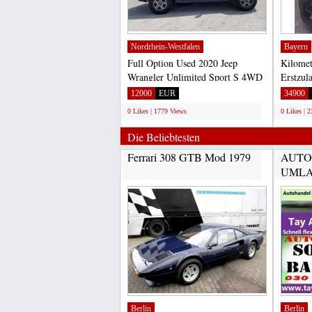
Nordrhein-Westfalen
Bayern
Full Option Used 2020 Jeep
Kilomet
Wrangler Unlimited Sport S 4WD
Erstzul
Very Clean Excellent Condition...
Letzte 
12000
EUR
34900
0 Likes | 1779 Views
0 Likes | 
Die Beliebtesten
Ferrari 308 GTB Mod 1979
AUTO
UML
AUTO
Berlin
Berlin