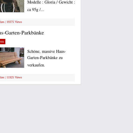
Modelle : Gloria / Gewicht :
ca 95g /...
ikes | 19375 Views
s-Garten-Parkbänke
ern
Schöne, massive Haus-
Garten-Parkbänke zu
verkaufen.
ikes | 11925 Views