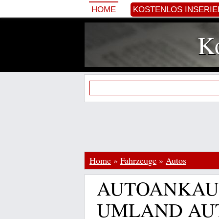
HOME
KOSTENLOS INSERI
Ko
Home
»
Fahrzeuge
»
Autos
AUTOANKAUF
UMLAND AU