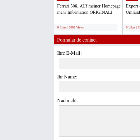
Ferrari 308, AUf meiner Homepage
Export 
mehr Information ORIGINALI
Umland 
CAVI CANDELE –FERRARI,...
Tay Wi
;
;
0 Likes | 3682 Views
0 Likes | 
Formular de contact
Ihre E-Mail :
Ihr Name:
Nachricht: