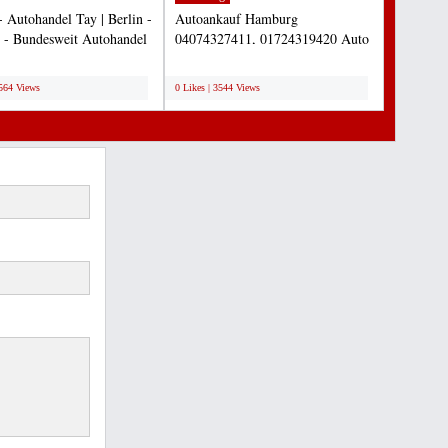
- Autohandel Tay | Berlin -
Autoankauf Hamburg
- Bundesweit Autohandel
04074327411, 01724319420 Auto
llkommen...
zu verkaufen Hamburg suche
;
Gebrauchtwagen...
3564 Views
0 Likes | 3544 Views