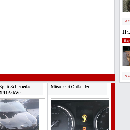
0 L
Hau
Bay
0 L
Spirit Schiebedach
Mitsubisbi Outlander
3PH 64kWh...