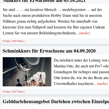
Nähkurs für Erwachsene am 05.10.2021
Sie sind… … ein kreativer Mensch … modebegeistert … auf der
Suche nach einem produktiven Hobby Dann sind Sie in unserem
Nähkurs genau richtig aufgehoben. Werden Sie innerhalb von
kürzester Zeit zum Nähprofi und kreieren Sie Ihre eigenen Unikate
Lernen Sie von unserer Bekleidungstechnikerin...
(mehr)
0 Likes | 1329 Views |
Schminkkurs für Erwachsene am 04.09.2020
Du möchtest unter der Leitung von 
Martina Otte, die auch mit Pro7 od
Grundlagen für richtiges und passe
Otte lernst du, wie du das Beste au
Unvorteilhaftes kaschierst...
(mehr)
0 Likes | 1557 Views |
Gelddarlehensangebot Darlehen zwischen Einzelp