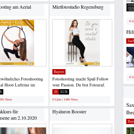
ooting am Aerial
Mietfotostudio Regensburg
0 L
Hil
Sac
Bayern
0 L
wöhnliches Fotoshooting
Fotoshooting macht Spaß Follow
al Hoop Luftring im
your Passion. Du bist Fotograf,
to Studio. So flexibel...
Hobbyfotograf oder...
R
20
EUR
1345 Views
0 Likes | 1440 Views
Sax
kkurs für
Hyaluron Booster
Ihr
sene am 2.10.2020
Bay