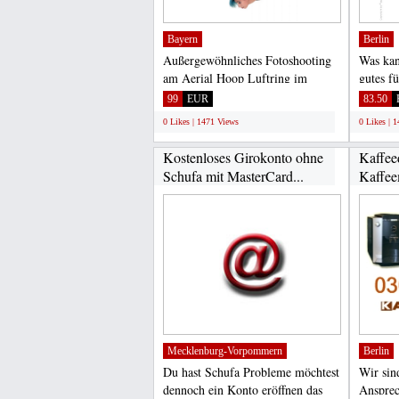
Bayern
Berlin
Außergewöhnliches Fotoshooting
Was ka
am Aerial Hoop Luftring im
gutes f
GoodPhoto Studio. So flexibel...
Verbind
99
EUR
83.50
patentie
0 Likes | 1471 Views
0 Likes | 
Kostenloses Girokonto ohne
Kaffee
Schufa mit MasterCard...
Kaffee
Service
Mecklenburg-Vorpommern
Berlin
Du hast Schufa Probleme möchtest
Wir sin
dennoch ein Konto eröffnen das
Ansprec