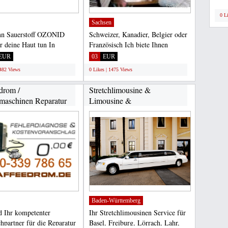
0 L
Sachsen
nn Sauerstoff OZONID
Schweizer, Kanadier, Belgier oder
ür deine Haut tun In
Französisch Ich biete Ihnen
ung mit unserem
Darlehen von 1.000...
EUR
03
EUR
rten...
1482 Views
0 Likes | 1475 Views
drom /
Stretchlimousine &
maschinen Reparatur
Limousine &
...
Hochzeitslimousine...
Baden-Württemberg
d Ihr kompetenter
Ihr Stretchlimousinen Service für
hpartner für die Reparatur
Basel, Freiburg, Lörrach, Lahr,