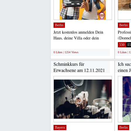
Berlin
Berlin
Jetzt kostenlos anmelden Dein
Profess
Haus, deine Villa oder dein
(Doppel
Bungalow als Film- oder...
LA SPA
;
550
E
0 Likes | 1254 Views
0 Likes | 
Schminkkurs für
Ich suc
Erwachsene am 12.11.2021
einen J
Bayern
Berlin