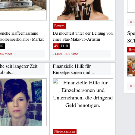
0 L
Bayern
Spe
ionelle Kaffeemaschine
Du möchtest unter der Leitung von
kolbenperkolator) Marke:
einer Star-Make-up-Artistin
SC
ZIALE Spa Typ:...
Martina Otte, die auch...
UR
45
EUR
Hes
1255 Views
0 Likes | 1379 Views
he seit längerer Zeit
Finanzielle Hilfe für
ob als...
Einzelpersonen und...
0 L
Niedersachsen