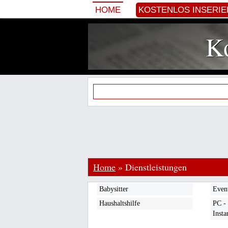
HOME
KOSTENLOS INSERI
Ko
Home
»
Dienstleistungen
Babysitter
Even
Haushaltshilfe
PC -
Insta