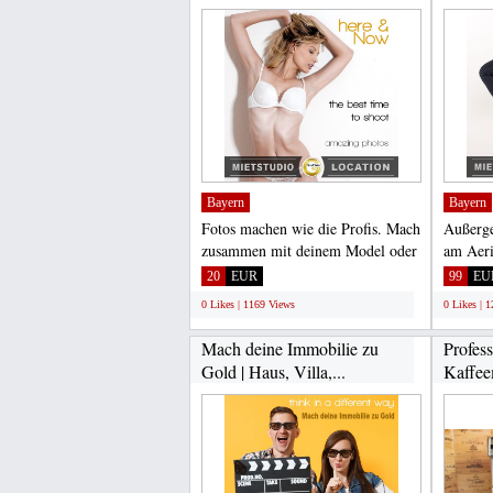
Bayern
Bayern
Fotos machen wie die Profis. Mach
Außerge
zusammen mit deinem Model oder
am Aeri
Freunden atemberaubende...
GoodPho
20
EUR
99
EU
0 Likes | 1169 Views
0 Likes | 
Mach deine Immobilie zu
Profess
Gold | Haus, Villa,...
Kaffee