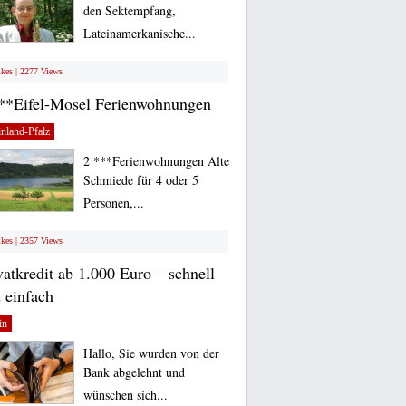
den Sektempfang,
Lateinamerkanische...
ikes | 2277 Views
**Eifel-Mosel Ferienwohnungen
nland-Pfalz
2 ***Ferienwohnungen Alte
Schmiede für 4 oder 5
Personen,...
ikes | 2357 Views
vatkredit ab 1.000 Euro – schnell
 einfach
in
Hallo, Sie wurden von der
Bank abgelehnt und
wünschen sich...