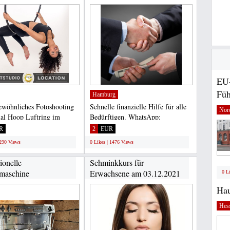
EU-
Füh
Hamburg
wöhnliches Fotoshooting
Schnelle finanzielle Hilfe für alle
Nord
al Hoop Luftring im
Bedürftigen. WhatsApp:
to Studio. So flexibel,...
004915166821513...
R
2
EUR
1290 Views
0 Likes | 1476 Views
ionelle
Schminkkurs für
maschine
Erwachsene am 03.12.2021
0 L
Hau
Hes