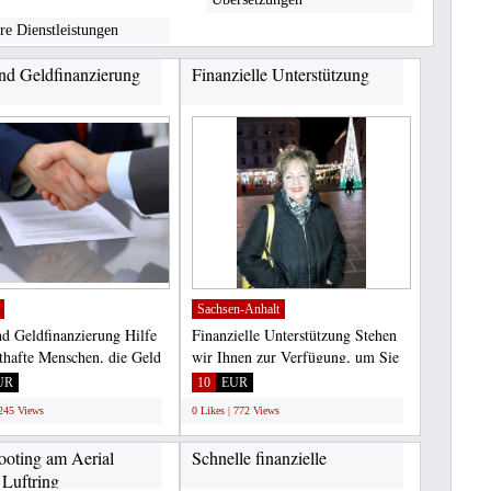
re Dienstleistungen
und Geldfinanzierung
Finanzielle Unterstützung
Sachsen-Anhalt
nd Geldfinanzierung Hilfe
Finanzielle Unterstützung Stehen
sthafte Menschen, die Geld
wir Ihnen zur Verfügung, um Sie
 Arten...
bei der Tilgung...
UR
10
EUR
2245 Views
0 Likes | 772 Views
ooting am Aerial
Schnelle finanzielle
 Luftring