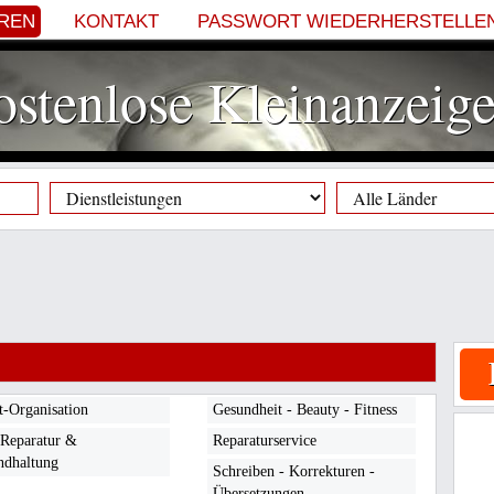
EREN
KONTAKT
PASSWORT WIEDERHERSTELLE
stenlose Kleinanzeig
t-Organisation
Gesundheit - Beauty - Fitness
 Reparatur &
Reparaturservice
ndhaltung
Schreiben - Korrekturen -
Übersetzungen