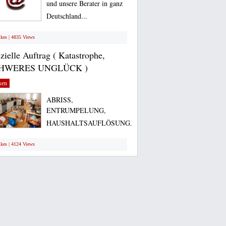
und unsere Berater in ganz
Deutschland...
ikes | 4835 Views
zielle Auftrag ( Katastrophe,
HWERES UNGLÜCK )
sen
ABRISS,
ENTRUMPELUNG,
HAUSHALTSAUFLÖSUNG,
usw... Spezielle...
ikes | 4124 Views