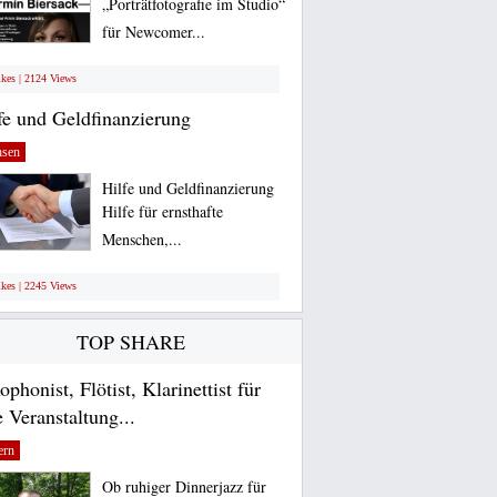
„Porträtfotografie im Studio“
für Newcomer...
ikes | 2124 Views
fe und Geldfinanzierung
hsen
Hilfe und Geldfinanzierung
Hilfe für ernsthafte
Menschen,...
ikes | 2245 Views
TOP SHARE
ophonist, Flötist, Klarinettist für
e Veranstaltung...
ern
Ob ruhiger Dinnerjazz für