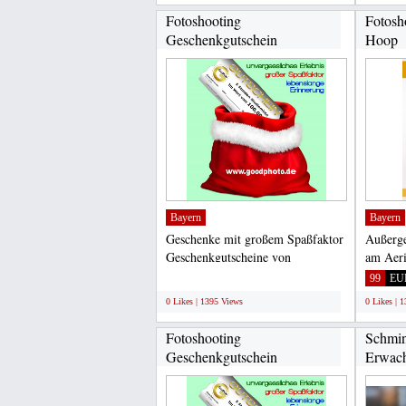
Fotoshooting
Fotosh
Geschenkgutschein
Hoop
Bayern
Bayern
Geschenke mit großem Spaßfaktor
Außerge
Geschenkgutscheine von
am Aeri
GoodPhoto für alle, die gerne...
GoodPho
;
99
EU
0 Likes | 1395 Views
0 Likes | 
Fotoshooting
Schmin
Geschenkgutschein
Erwach