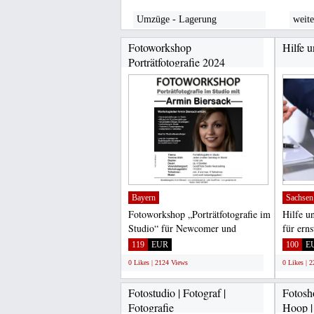
Umzüge - Lagerung
weite
Fotoworkshop
Hilfe 
Porträtfotografie 2024
Bayern
Sachsen
Fotoworkshop „Porträtfotografie im
Hilfe u
Studio“ für Newcomer und
für ern
Anfänger FOTOWORKSHOP...
für alle
119
EUR
100
E
0 Likes | 2124 Views
0 Likes | 
Fotostudio | Fotograf |
Fotosh
Fotografie
Hoop |