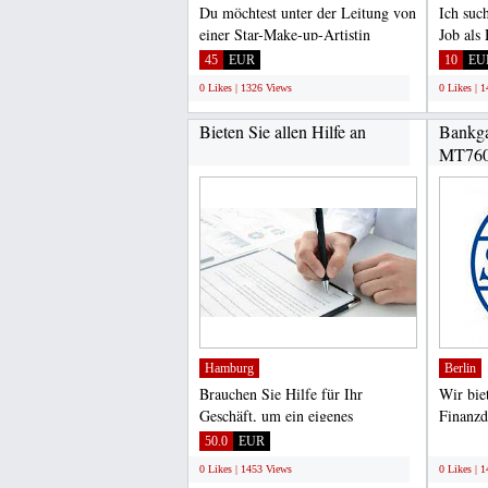
Du möchtest unter der Leitung von
Ich such
einer Star-Make-up-Artistin
Job als
Martina Otte, die auch...
mit Unte
45
EUR
10
EU
0 Likes | 1326 Views
0 Likes | 
Bieten Sie allen Hilfe an
Bankga
MT760
Finanzi
Hamburg
Berlin
Brauchen Sie Hilfe für Ihr
Wir bie
Geschäft, um ein eigenes
Finanzd
Unternehmen zu gründen Oder
Unterne
50.0
EUR
;
aus...
0 Likes | 1453 Views
0 Likes | 