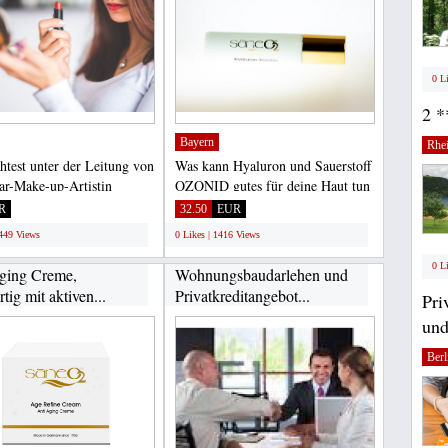
0 L
2 *
Bayern
Rhei
test unter der Leitung von
Was kann Hyaluron und Sauerstoff
tar-Make-up-Artistin
OZONID gutes für deine Haut tun
Otte, die auch...
Du weißt ja, schon...
R
32.50
EUR
1449 Views
0 Likes | 1416 Views
0 L
ging Creme,
Wohnungsbaudarlehen und
rtig mit aktiven...
Privatkreditangebot...
Pri
und
Berl