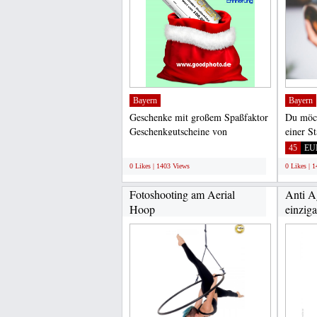
Bayern
Bayern
Geschenke mit großem Spaßfaktor
Du möch
Geschenkgutscheine von
einer S
GoodPhoto für alle, die gerne...
Martina 
;
45
EU
0 Likes | 1403 Views
0 Likes | 
Fotoshooting am Aerial
Anti A
Hoop
einziga