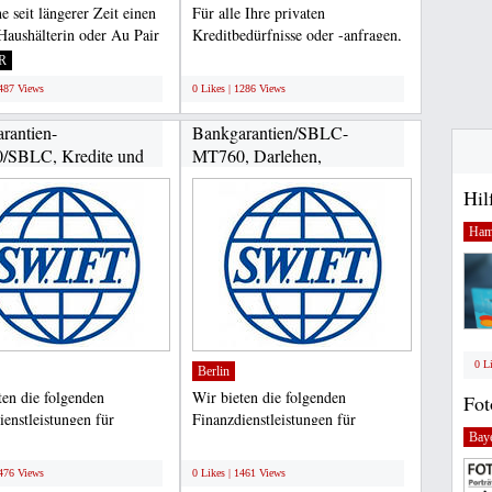
e seit längerer Zeit einen
Für alle Ihre privaten
 Haushälterin oder Au Pair
Kreditbedürfnisse oder -anfragen,
rkunft....
kontaktieren Sie uns bitte...
R
;
1487 Views
0 Likes | 1286 Views
rantien-
Bankgarantien/SBLC-
/SBLC, Kredite und
MT760, Darlehen,
erungen,...
Projektfinanzierung,...
Hil
Ham
0 L
Berlin
ten die folgenden
Wir bieten die folgenden
Fot
ienstleistungen für
Finanzdienstleistungen für
Bay
hmen und Privatpersonen...
Unternehmen und Privatpersonen...
;
1476 Views
0 Likes | 1461 Views