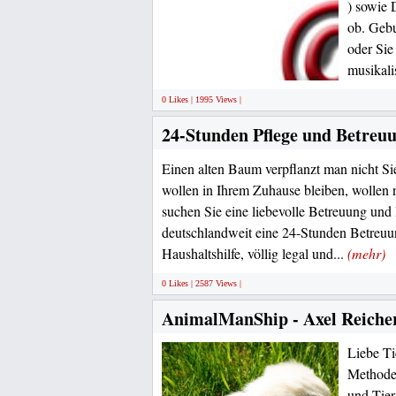
) sowie 
ob. Gebu
oder Sie
musikali
0 Likes | 1995 Views |
24-Stunden Pflege und Betreu
Einen alten Baum verpflanzt man nicht Si
wollen in Ihrem Zuhause bleiben, wollen
suchen Sie eine liebevolle Betreuung und 
deutschlandweit eine 24-Stunden Betreuu
Haushaltshilfe, völlig legal und...
(mehr)
0 Likes | 2587 Views |
AnimalManShip - Axel Reicher
Liebe Ti
Methode
und Tier