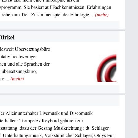
sprogramm. Sie basiert auf Fachkenntnissen, Erfahrungen
Liebe zum Tier. Zusammenspiel der Ethologie,...
(mehr)
Türkei
desweit Übersetzungsbüro
litativ hochwertige
hen und alle Sprachen der
a übersetzungsbüro,
ro,...
(mehr)
ner Alleinunterhalter Livemusik und Discomusik
terhalter : Trompete / Keybord gehören zur
stattung .dazu der Gesang Musikrichtung : dt. Schlager,
 Unterhaltungsmusik, Volkstümlicher Schlager, Oldys Für