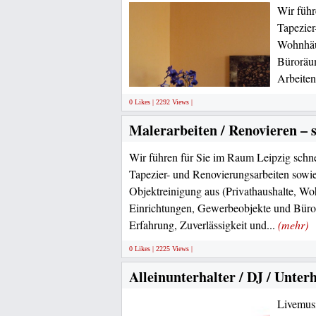
Wir führ
Tapezier
Wohnhäus
Büroräum
Arbeiten
0 Likes | 2292 Views |
Malerarbeiten / Renovieren – 
Wir führen für Sie im Raum Leipzig schne
Tapezier- und Renovierungsarbeiten sowie
Objektreinigung aus (Privathaushalte, Woh
Einrichtungen, Gewerbeobjekte und Büro
Erfahrung, Zuverlässigkeit und...
(mehr)
0 Likes | 2225 Views |
Alleinunterhalter / DJ / Unt
Livemusi