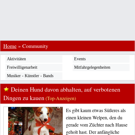
Home
»
Community
Aktivitäten
Events
Freiwilligenarbeit
Mitfahrgelegenheiten
Musiker - Künstler - Bands
Deinen Hund davon abhalten, auf verbotenen
Dingen zu kauen
(Top-Anzeigen)
Es gibt kaum etwas Süßeres als
einen kleinen Welpen, den du
gerade vom Züchter nach Hause
geholt hast. Der anfängliche