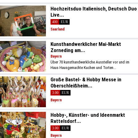
Hochzeitsduo Italienisch, Deutsch Duo
Live...
400
EUR
Saarland
Kunsthandwerklicher Mai-Markt
Zorneding am...
Bayern
Über 70 kunsthandwerkliche Aussteller vor und im
Haus Hausgemachte Kuchen und Torten...
Große Bastel- & Hobby Messe in
Oberschleißheim...
3.00
EUR
Bayern
Hobby-, Künstler- und Ideenmarkt
Rattelsdorf...
3.00
EUR
Bayern