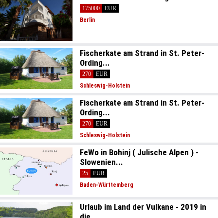
175000
EUR
Berlin
Fischerkate am Strand in St. Peter-
Ording...
270
EUR
Schleswig-Holstein
Fischerkate am Strand in St. Peter-
Ording...
270
EUR
Schleswig-Holstein
FeWo in Bohinj ( Julische Alpen ) -
Slowenien...
25
EUR
Baden-Württemberg
Urlaub im Land der Vulkane - 2019 in
die...