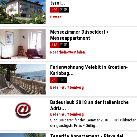
tyrol...
400
EUR
Bayern
Messezimmer Düsseldorf /
Messeappartment
118
EUR
Nordrhein-Westfalen
Ferienwohnung Velebit in Kroatien-
Karlobag...
75
EUR
Baden-Württemberg
Badeurlaub 2018 an der Italienische
Adria...
Baden-Württemberg
Sind Sie bereit für den Sommer 2018 ... Für Frühbucher
der günstigste Preis * Gültig...
Tenerife Appartement - Playa del