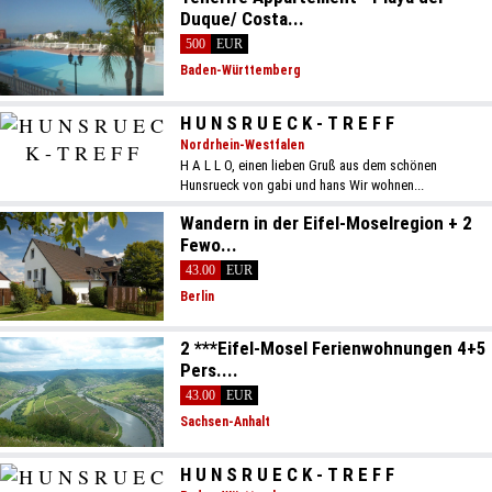
Duque/ Costa...
500
EUR
Baden-Württemberg
H U N S R U E C K - T R E F F
Nordrhein-Westfalen
H A L L O, einen lieben Gruß aus dem schönen
Hunsrueck von gabi und hans Wir wohnen...
Wandern in der Eifel-Moselregion + 2
Fewo...
43.00
EUR
Berlin
2 ***Eifel-Mosel Ferienwohnungen 4+5
Pers....
43.00
EUR
Sachsen-Anhalt
H U N S R U E C K - T R E F F