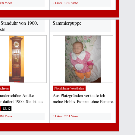
1099 Views
0 Likes | 1049 Views
 Standuhr von 1900,
Sammlerpuppe
til
achsen
Nordrhein-Westfalen
underschöne Antike
Aus Platzgründen verkaufe ich
 datiert 1900. Sie ist aus
meine Hobby Puppen ohne Papiere.
 Eiche gefertigt....
sie stammen aus dem...
EUR
;
2916 Views
0 Likes | 2611 Views