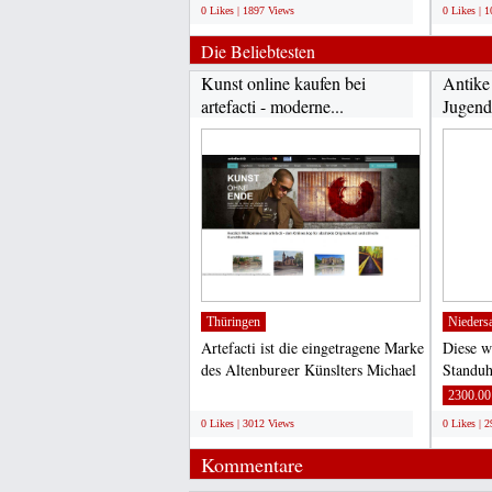
0 Likes | 1897 Views
0 Likes | 
Die Beliebtesten
Kunst online kaufen bei
Antike
artefacti - moderne...
Jugends
Thüringen
Nieders
Artefacti ist die eingetragene Marke
Diese w
des Altenburger Künslters Michael
Standuhr
Külbel. Auf...
massiver
;
2300.00
0 Likes | 3012 Views
0 Likes | 
Kommentare