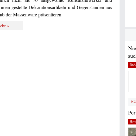
mmen gestellte Dekorationsartikeln und Gegenständen aus
rnab der Massenware präsentieren.
ehr »
Nie
suc
Bad
0 L
Pe
Hes