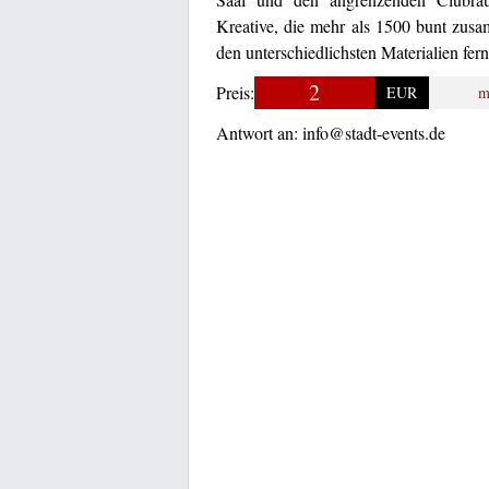
Kreative, die mehr als 1500 bunt zusa
den unterschiedlichsten Materialien fe
2
Preis:
EUR
m
Antwort an:
info@stadt-events.de