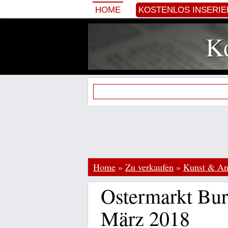
HOME
KOSTENLOS INSERI
Ko
Home
»
Zu verkaufen
»
Kunst & Ant
Ostermarkt Bur
März 2018