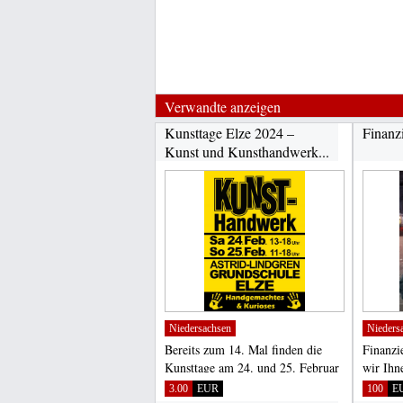
Verwandte anzeigen
Kunsttage Elze 2024 –
Finanz
Kunst und Kunsthandwerk...
Niedersachsen
Nieders
Bereits zum 14. Mal finden die
Finanzi
Kunsttage am 24. und 25. Februar
wir Ihn
in Elze statt. Rund...
bei der 
3.00
EUR
100
E