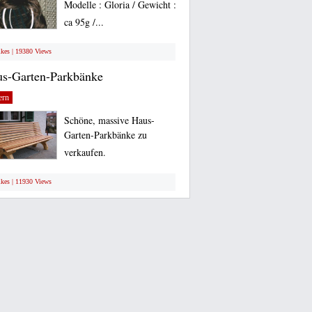
Modelle : Gloria / Gewicht :
ca 95g /...
ikes | 19380 Views
s-Garten-Parkbänke
ern
Schöne, massive Haus-
Garten-Parkbänke zu
verkaufen.
ikes | 11930 Views