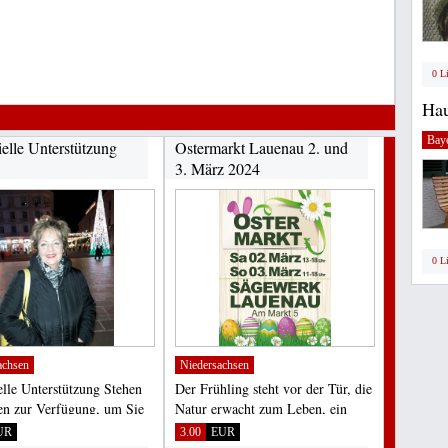
0 L
Hau
Bay
ielle Unterstützung
Ostermarkt Lauenau 2. und
3. März 2024
0 L
achsen
Niedersachsen
elle Unterstützung Stehen
Der Frühling steht vor der Tür, die
en zur Verfügung, um Sie
Natur erwacht zum Leben, ein
Tilgung...
stimmungsvoller...
UR
3.00
EUR