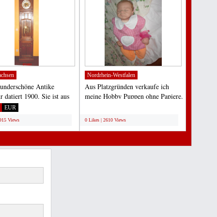
achsen
Nordrhein-Westfalen
underschöne Antike
Aus Platzgründen verkaufe ich
 datiert 1900. Sie ist aus
meine Hobby Puppen ohne Papiere.
 Eiche gefertigt....
sie stammen aus dem...
EUR
;
2915 Views
0 Likes | 2610 Views