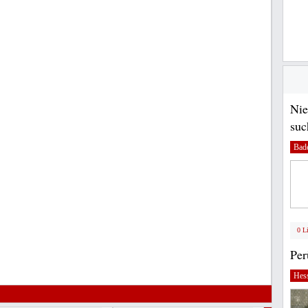
Nie
suc
Bad
0 L
Pe
Hes