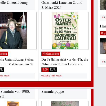
ielle Unterstützung
Ostermarkt Lauenau 2. und
3. März 2024
0 L
Hau
Bay
achsen
Niedersachsen
elle Unterstützung Stehen
Der Frühling steht vor der Tür, die
0 L
en zur Verfügung, um Sie
Natur erwacht zum Leben, ein
Tilgung...
stimmungsvoller...
UR
3.00
EUR
1098 Views
0 Likes | 1048 Views
 Standuhr von 1900,
Sammlerpuppe
til