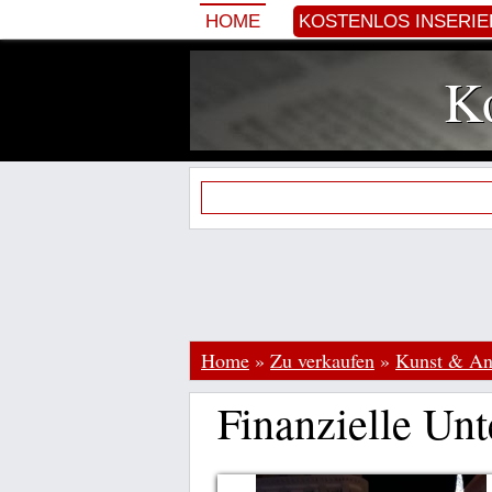
HOME
KOSTENLOS INSERI
Ko
Home
»
Zu verkaufen
»
Kunst & Ant
Finanzielle Unt