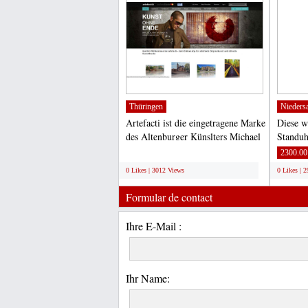
Thüringen
Nieders
Artefacti ist die eingetragene Marke
Diese w
des Altenburger Künslters Michael
Standuhr
Külbel. Auf...
massiver
;
2300.00
0 Likes | 3012 Views
0 Likes | 
Formular de contact
Ihre E-Mail :
Ihr Name: