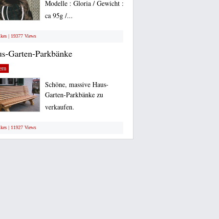
Modelle : Gloria / Gewicht :
ca 95g /...
ikes | 19377 Views
s-Garten-Parkbänke
ern
Schöne, massive Haus-
Garten-Parkbänke zu
verkaufen.
ikes | 11927 Views