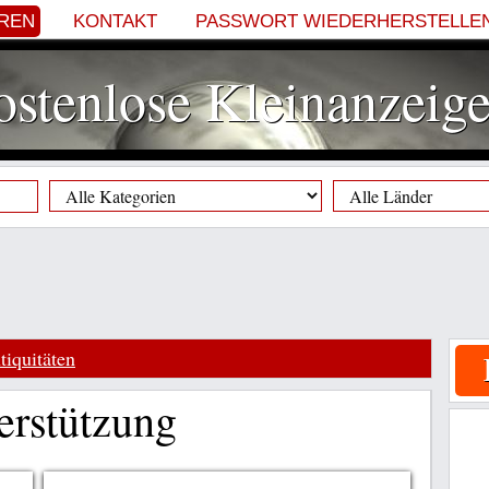
EREN
KONTAKT
PASSWORT WIEDERHERSTELLE
stenlose Kleinanzeig
iquitäten
erstützung