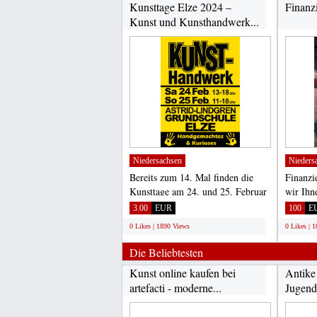
Kunsttage Elze 2024 –
Finanz
Kunst und Kunsthandwerk...
Niedersachsen
Nieders
Bereits zum 14. Mal finden die
Finanzi
Kunsttage am 24. und 25. Februar
wir Ihn
in Elze statt. Rund...
bei der 
3.00
EUR
100
E
0 Likes | 1890 Views
0 Likes | 
Die Beliebtesten
Kunst online kaufen bei
Antike
artefacti - moderne...
Jugends