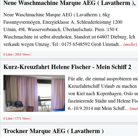
Neue Waschmachine Marque AEG ( Lavatherm ),
Neue Waschmachine Marque AEG ( Lavatherm ), 6kg
Fassungsvermögen, Energieklasse A, Schleuderleistung 1200
U/min, 49L Wasserverbrauch, Überlaufschutz. Preis :150 €
Waschmachine ist selbst abzuholen, Standort ist 64807 Dieburg, Ich
verkaufe wegen Umzug. Tel : 0175 6548592 Groß Umstadt...
(mehr)
0 Likes | 2053 Views |
Kurz-Kreuzfahrt Helene Fischer - Mein Schiff 2
Für alle, die einmal ausprobieren mö
Kreuzfahrtschiff Urlaub zu machen b
von Kiel nach Kopenhagen, Oslo u
faszinierende Städte und Helene Fi
6.-10.9.2014 mit Mein Schiff...
(me
0 Likes | 1771 Views |
Trockner Marque AEG ( Lavatherm )