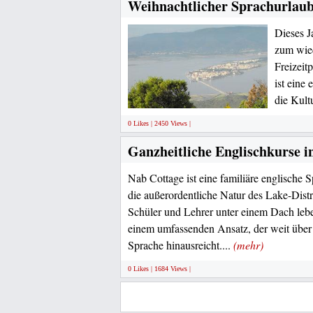
Weihnachtlicher Sprachurlaub
Dieses J
zum wied
Freizeit
ist eine
die Kult
0 Likes | 2450 Views |
Ganzheitliche Englischkurse i
Nab Cottage ist eine familiäre englische S
die außerordentliche Natur des Lake-Distr
Schüler und Lehrer unter einem Dach lebe
einem umfassenden Ansatz, der weit über 
Sprache hinausreicht....
(mehr)
0 Likes | 1684 Views |