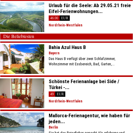
Urlaub für die Seele: Ab 29.05.21 freie
Eifel-Ferienwohnungen...
46.00
EUR
Nordrhein-Westfalen
Die Beliebtesten
Bahia Azul Haus B
Bayern
Das Haus B verfügt über zwei Schlafzimmer,
Wohnzimmer mit Essbereich, Bad, Garten,...
Schönste Ferienanlage bei Side /
Türkei -...
49
EUR
Nordrhein-Westfalen
Mallorca-Ferienagentur, wie haben für
jeden...
Berlin
Sie hat das Reisefieber gepackt Als erfahrene und