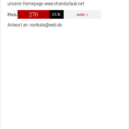
unserer Homepage www.strandurlaub.net
270
Preis:
EUR
mehr »
Antwort an:
reetkate@web.de